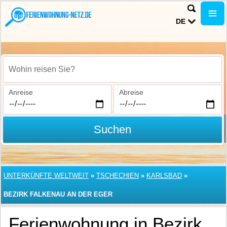
DE
Wohin reisen Sie?
Anreise
Abreise
Suchen
UNTERKÜNFTE WELTWEIT
»
TSCHECHIEN
»
KARLSBAD
»
BEZIRK FALKENAU AN DER EGER
Ferienwohnung in Bezirk