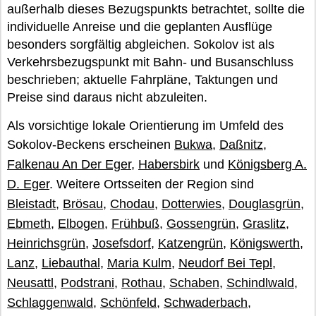
außerhalb dieses Bezugspunkts betrachtet, sollte die
individuelle Anreise und die geplanten Ausflüge
besonders sorgfältig abgleichen. Sokolov ist als
Verkehrsbezugspunkt mit Bahn- und Busanschluss
beschrieben; aktuelle Fahrpläne, Taktungen und
Preise sind daraus nicht abzuleiten.
Als vorsichtige lokale Orientierung im Umfeld des
Sokolov-Beckens erscheinen
Bukwa
,
Daßnitz
,
Falkenau An Der Eger
,
Habersbirk
und
Königsberg A.
D. Eger
. Weitere Ortsseiten der Region sind
Bleistadt
,
Brösau
,
Chodau
,
Dotterwies
,
Douglasgrün
,
Ebmeth
,
Elbogen
,
Frühbuß
,
Gossengrün
,
Graslitz
,
Heinrichsgrün
,
Josefsdorf
,
Katzengrün
,
Königswerth
,
Lanz
,
Liebauthal
,
Maria Kulm
,
Neudorf Bei Tepl
,
Neusattl
,
Podstrani
,
Rothau
,
Schaben
,
Schindlwald
,
Schlaggenwald
,
Schönfeld
,
Schwaderbach
,