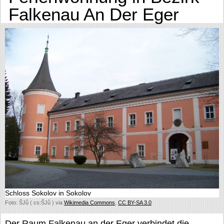
Falkenau An Der Eger
Schloss Sokolov in Sokolov
Foto: ŠJů ( cs:ŠJů ) via
Wikimedia Commons
,
CC BY-SA 3.0
Der Raum Falkenau an der Eger verbindet die