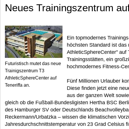
Neues Trainingszentrum auf
Ein topmodernes Trainings-
höchsten Standard ist das 
AthleticSphereCenter" auf 
Trainingsstätten, ein groß
Futuristisch mutet das neue
hochmodernes Fitness-Cente
Trainigszentrum T3
AthleticSphereCenter auf
Fünf Millionen Urlauber ko
Teneriffa an.
Diese finden jetzt eine neu
aus der ganzen Welt sowie
gleich ob die Fußball-Bundesligisten Hertha BSC Berl
des Hamburger SV oder Deutschlands Beachvolleybal
Reckermann/Urbatzka – wissen die klimatischen Vorzü
Jahresdurchschnittstemperatur von 23 Grad Celsius f