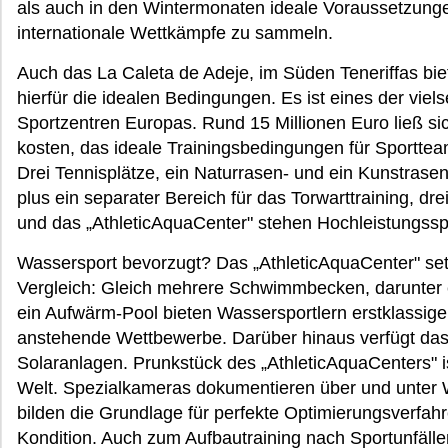
als auch in den Wintermonaten ideale Voraussetzunge
internationale Wettkämpfe zu sammeln.
Auch das La Caleta de Adeje, im Süden Teneriffas bi
hierfür die idealen Bedingungen. Es ist eines der vielse
Sportzentren Europas. Rund 15 Millionen Euro ließ sich
kosten, das ideale Trainingsbedingungen für Sportteam
Drei Tennisplätze, ein Naturrasen- und ein Kunstrasen
plus ein separater Bereich für das Torwarttraining, dre
und das „AthleticAquaCenter" stehen Hochleistungssp
Wassersport bevorzugt? Das „AthleticAquaCenter" set
Vergleich: Gleich mehrere Schwimmbecken, darunter 
ein Aufwärm-Pool bieten Wassersportlern erstklassige
anstehende Wettbewerbe. Darüber hinaus verfügt das
Solaranlagen. Prunkstück des „AthleticAquaCenters" 
Welt. Spezialkameras dokumentieren über und unter
bilden die Grundlage für perfekte Optimierungsverf
Kondition. Auch zum Aufbautraining nach Sportunfäll