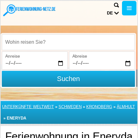
DE
Wohin reisen Sie?
Anreise
Abreise
Suchen
UNTERKÜNFTE WELTWEIT
»
SCHWEDEN
»
KRONOBERG
»
ÄLMHULT
»
ENERYDA
Ferienwohnung in Eneryda