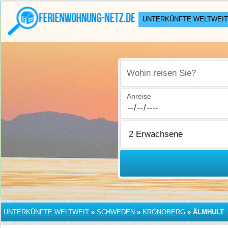
UNTERKÜNFTE WELTWEIT
Wohin reisen Sie?
Anreise
UNTERKÜNFTE WELTWEIT
»
SCHWEDEN
»
KRONOBERG
»
ÄLMHULT