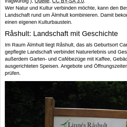
fragwürdig ),
Quelle
,
CC BY-SA 3.0
.
Wer Natur und Kultur verbinden möchte, kann den Bes
Landschaft rund um Älmhult kombinieren. Damit bek
einen eigenen Kulturbaustein.
Råshult: Landschaft mit Geschichte
Im Raum Älmhult liegt Råshult, das als Geburtsort Carl 
gepflegte Landschaft verbindet Naturerlebnis und Ge
außerdem Garten- und Cafébezüge mit Kaffee, Gebäck
ausgerichteten Speisen. Angebote und Öffnungszeiten
prüfen.