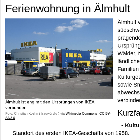
Ferienwohnung in Älmhult
Älmhult 
südschwe
prägende
Ursprüng
Wälder, 
ländlich
Familien
Kulturge
sowie S
abwechs
verbinde
Älmhult ist eng mit den Ursprüngen von IKEA
verbunden.
Kurzfa
Foto: Christian Koehn ( fragwürdig ) via
Wikimedia Commons
,
CC BY-
SA 3.0
Kultu
Standort des ersten IKEA-Geschäfts von 1958.