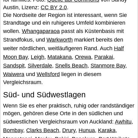
Austin, Lizenz:
CC BY 2.0
.
Die Nordseite der Region ist interessant, wenn Sie
Strandtage und ein ruhigeres Umfeld kombinieren
wollen.
Whangaparaoa
passt als Küstenbasis mit
Strandfokus, und
Warkworth
markiert bereits den
weiter nördlichen, weitläufigeren Rand. Auch
Half
Moon Bay
,
Leigh
,
Matakana
,
Orewa
,
Parakai
,
Sandspit
,
Silverdale
,
Snells Beach
,
Stanmore Bay
,
Waiwera
und
Wellsford
liegen in diesem
Vergleichsraum.
Süd- und Südwestlagen
Wenn Sie es eher praktisch, ruhig oder randständiger
mögen, gehören diese Orte in den südlichen und
südwestlichen Vergleichsraum von Auckland:
Awhitu
,
Bombay
,
Clarks Beach
,
Drury
,
Hunua
,
Karaka
,