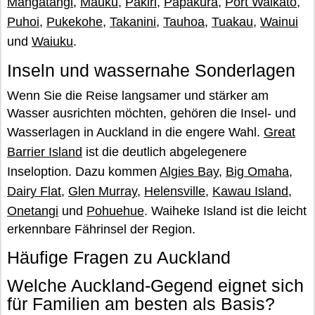
Mangatangi
,
Mauku
,
Pakiri
,
Papakura
,
Port Waikato
,
Puhoi
,
Pukekohe
,
Takanini
,
Tauhoa
,
Tuakau
,
Wainui
und
Waiuku
.
Inseln und wassernahe Sonderlagen
Wenn Sie die Reise langsamer und stärker am
Wasser ausrichten möchten, gehören die Insel- und
Wasserlagen in Auckland in die engere Wahl.
Great
Barrier Island
ist die deutlich abgelegenere
Inseloption. Dazu kommen
Algies Bay
,
Big Omaha
,
Dairy Flat
,
Glen Murray
,
Helensville
,
Kawau Island
,
Onetangi
und
Pohuehue
. Waiheke Island ist die leicht
erkennbare Fährinsel der Region.
Häufige Fragen zu Auckland
Welche Auckland-Gegend eignet sich
für Familien am besten als Basis?