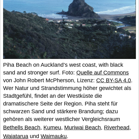
Piha Beach on Auckland’s west coast, with black
sand and stronger surf. Foto:
Quelle auf Commons
von John Robert McPherson, Lizenz:
CC BY-SA 4.0
.
Wer Natur und Strandstimmung höher gewichtet als
Stadtgefühl, findet an der Westküste die
dramatischere Seite der Region. Piha steht für
schwarzen Sand und stärkere Brandung; dazu
gehören als weiterer westlicher Vergleichsraum
Bethells Beach
,
Kumeu
,
Muriwai Beach
,
Riverhead
,
Waiatarua
und
Waimauku
.