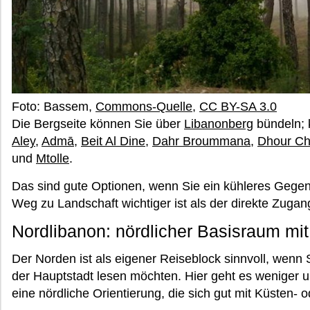
Foto: Bassem,
Commons-Quelle
,
CC BY-SA 3.0
Die Bergseite können Sie über
Libanonberg
bündeln; 
Aley
,
Admā
,
Beit Al Dine
,
Dahr Broummana
,
Dhour Ch
und
Mtolle
.
Das sind gute Optionen, wenn Sie ein kühleres Gege
Weg zu Landschaft wichtiger ist als der direkte Zuga
Nordlibanon: nördlicher Basisraum mi
Der Norden ist als eigener Reiseblock sinnvoll, wenn 
der Hauptstadt lesen möchten. Hier geht es weniger 
eine nördliche Orientierung, die sich gut mit Küsten- 