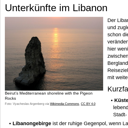
Unterkünfte im Libanon
Der Liba
und zugl
schon di
verändert
hier wen
zwischen
Bergland
Reiseziel
mit weit
Kurzf
Beirut’s Mediterranean shoreline with the Pigeon
Rocks
Küste
Foto: Vyacheslav Argenberg via
Wikimedia Commons
,
CC BY 4.0
leben
Stadt-
Libanongebirge
ist der ruhige Gegenpol, wenn L