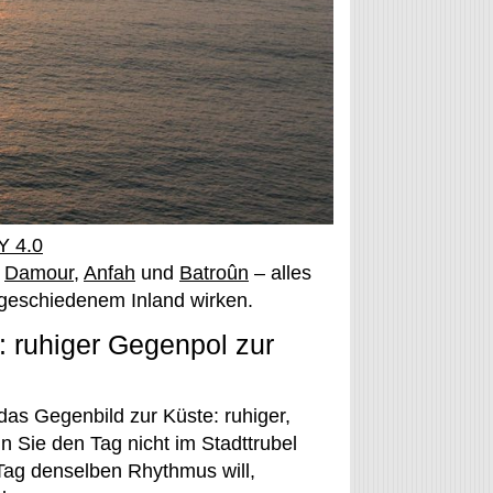
Y 4.0
,
Damour
,
Anfah
und
Batroûn
– alles
bgeschiedenem Inland wirken.
 ruhiger Gegenpol zur
as Gegenbild zur Küste: ruhiger,
n Sie den Tag nicht im Stadttrubel
Tag denselben Rhythmus will,