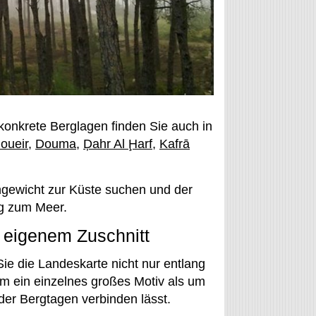
konkrete Berglagen finden Sie auch in
oueir
,
Douma
,
Ḑahr Al Ḩarf
,
Kafrā
ngewicht zur Küste suchen und der
ng zum Meer.
t eigenem Zuschnitt
Sie die Landeskarte nicht nur entlang
um ein einzelnes großes Motiv als um
oder Bergtagen verbinden lässt.