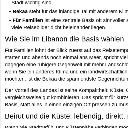
Stadt wichtig sind.
Bekaa
steht für das inlandige Tal mit anderem Kl
Für Familien
ist eine zentrale Basis oft sinnvolle
viele Reisebilder dicht beieinander liegen.
Wie Sie im Libanon die Basis wählen
Für Familien lohnt der Blick zuerst auf das Reisetem
starten und abends noch einmal ans Meer, spricht viel
dagegen eine ruhigere Gegenwelt mit mehr Landschaf
wenn Sie ein anderes Klima und ein landwirtschaftlic
möchten, ist die Bekaa die spannendste Gegenrichtun
Der Vorteil des Landes ist seine Kompaktheit: Küste,
vergleichsweise gut kombinieren. Das spricht für kurz
Basis, statt alles in einen einzigen Ort pressen zu mü
Beirut und die Küste: lebendig, direk
Wenn Sie Stadtgefühl und Küstennähe verbinden möcht