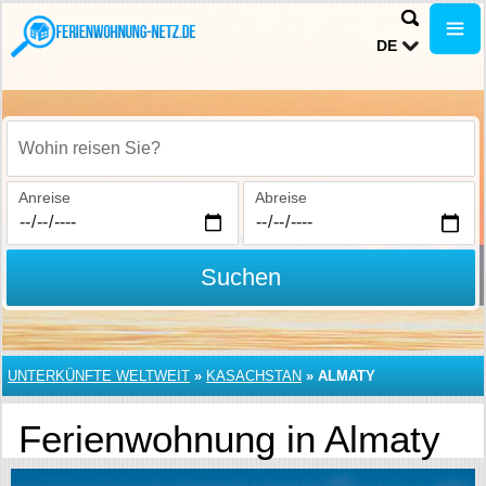
DE
Wohin reisen Sie?
Anreise
Abreise
Suchen
UNTERKÜNFTE WELTWEIT
»
KASACHSTAN
»
ALMATY
Ferienwohnung in Almaty