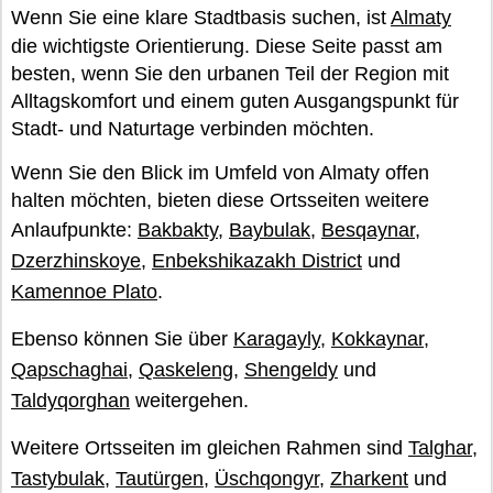
Wenn Sie eine klare Stadtbasis suchen, ist
Almaty
die wichtigste Orientierung. Diese Seite passt am
besten, wenn Sie den urbanen Teil der Region mit
Alltagskomfort und einem guten Ausgangspunkt für
Stadt- und Naturtage verbinden möchten.
Wenn Sie den Blick im Umfeld von Almaty offen
halten möchten, bieten diese Ortsseiten weitere
Anlaufpunkte:
Bakbakty
,
Baybulak
,
Besqaynar
,
Dzerzhinskoye
,
Enbekshikazakh District
und
Kamennoe Plato
.
Ebenso können Sie über
Karagayly
,
Kokkaynar
,
Qapschaghai
,
Qaskeleng
,
Shengeldy
und
Taldyqorghan
weitergehen.
Weitere Ortsseiten im gleichen Rahmen sind
Talghar
,
Tastybulak
,
Tautürgen
,
Üschqongyr
,
Zharkent
und