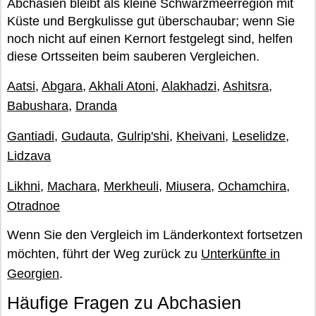
Abchasien bleibt als kleine Schwarzmeerregion mit
Küste und Bergkulisse gut überschaubar; wenn Sie
noch nicht auf einen Kernort festgelegt sind, helfen
diese Ortsseiten beim sauberen Vergleichen.
Aatsi
,
Abgara
,
Akhali Atoni
,
Alakhadzi
,
Ashitsra
,
Babushara
,
Dranda
Gantiadi
,
Gudauta
,
Gulrip'shi
,
Kheivani
,
Leselidze
,
Lidzava
Likhni
,
Machara
,
Merkheuli
,
Miusera
,
Ochamchira
,
Otradnoe
Wenn Sie den Vergleich im Länderkontext fortsetzen
möchten, führt der Weg zurück zu
Unterkünfte in
Georgien
.
Häufige Fragen zu Abchasien