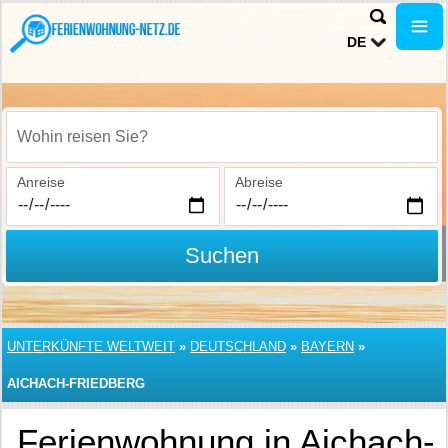
DE
Wohin reisen Sie?
Anreise
Abreise
Suchen
UNTERKÜNFTE WELTWEIT
»
DEUTSCHLAND
»
BAYERN
»
AICHACH-FRIEDBERG
Ferienwohnung in Aichach-