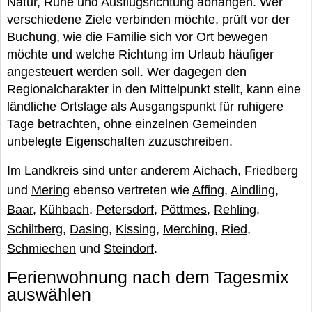
Natur, Ruhe und Ausflugsrichtung abhängen. Wer
verschiedene Ziele verbinden möchte, prüft vor der
Buchung, wie die Familie sich vor Ort bewegen
möchte und welche Richtung im Urlaub häufiger
angesteuert werden soll. Wer dagegen den
Regionalcharakter in den Mittelpunkt stellt, kann eine
ländliche Ortslage als Ausgangspunkt für ruhigere
Tage betrachten, ohne einzelnen Gemeinden
unbelegte Eigenschaften zuzuschreiben.
Im Landkreis sind unter anderem
Aichach
,
Friedberg
und
Mering
ebenso vertreten wie
Affing
,
Aindling
,
Baar
,
Kühbach
,
Petersdorf
,
Pöttmes
,
Rehling
,
Schiltberg
,
Dasing
,
Kissing
,
Merching
,
Ried
,
Schmiechen
und
Steindorf
.
Ferienwohnung nach dem Tagesmix
auswählen