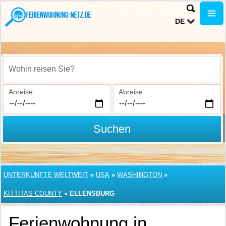
DE
Wohin reisen Sie?
Anreise
Abreise
Suchen
UNTERKÜNFTE WELTWEIT
»
USA
»
WASHINGTON
»
KITTITAS COUNTY
»
ELLENSBURG
Ferienwohnung in