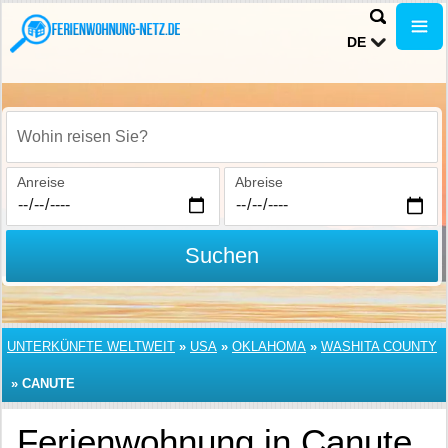
DE
Wohin reisen Sie?
Anreise
Abreise
Suchen
UNTERKÜNFTE WELTWEIT
»
USA
»
OKLAHOMA
»
WASHITA COUNTY
»
CANUTE
Ferienwohnung in Canute