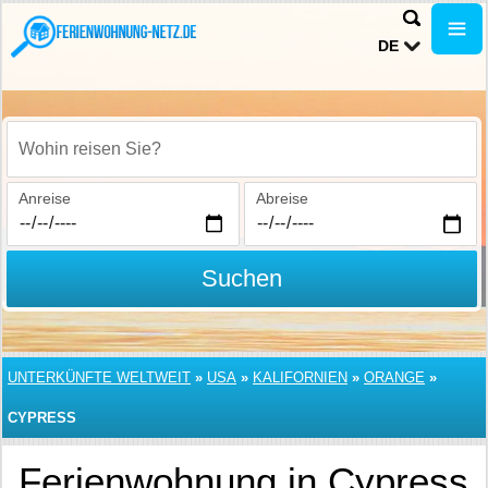
DE
Wohin reisen Sie?
Anreise
Abreise
Suchen
UNTERKÜNFTE WELTWEIT
»
USA
»
KALIFORNIEN
»
ORANGE
»
CYPRESS
Ferienwohnung in Cypress