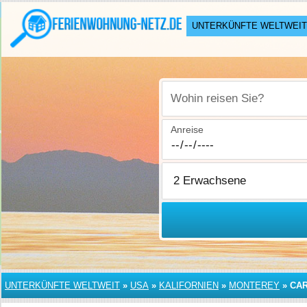
UNTERKÜNFTE WELTWEIT
Wohin reisen Sie?
Anreise
UNTERKÜNFTE WELTWEIT
»
USA
»
KALIFORNIEN
»
MONTEREY
»
CA