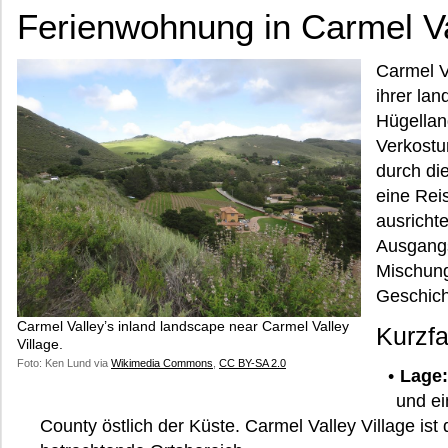
Ferienwohnung in Carmel V
Carmel V
ihrer lan
Hügellan
Verkostu
durch di
eine Reis
ausrichte
Ausgangs
Mischung
Geschich
Carmel Valley’s inland landscape near Carmel Valley
Kurzfa
Village.
Foto: Ken Lund via
Wikimedia Commons
,
CC BY-SA 2.0
Lage:
und ei
County östlich der Küste. Carmel Valley Village ist 