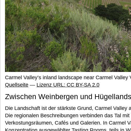
Carmel Valley’s inland landscape near Carmel Valley
Quellseite
—
Lizenz URL: CC BY-SA 2.0
Zwischen Weinbergen und Hügellands
Die Landschaft ist der stärkste Grund, Carmel Valley 
Die regionalen Beschreibungen verbinden das Tal mit
Verkostungsräumen, Cafés und Galerien. In Carmel Val
Konzentration ausgewählter Tasting Rooms, teils in