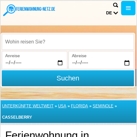
DE
Wohin reisen Sie?
Anreise
Abreise
Suchen
UNTERKÜNFTE WELTWEIT
»
USA
»
FLORIDA
»
SEMINOLE
»
CASSELBERRY
Ferienwohnung in