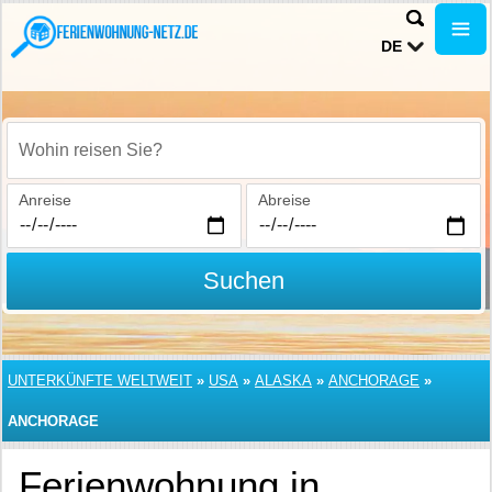
DE
Wohin reisen Sie?
Anreise
Abreise
Suchen
UNTERKÜNFTE WELTWEIT
»
USA
»
ALASKA
»
ANCHORAGE
»
ANCHORAGE
Ferienwohnung in