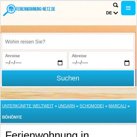
DE
Wohin reisen Sie?
Anreise
Abreise
Suchen
UNTERKÜNFTE WELTWEIT
»
UNGARN
»
SCHOMODEI
»
MARCALI
»
BÖHÖNYE
Ferienwohnung in