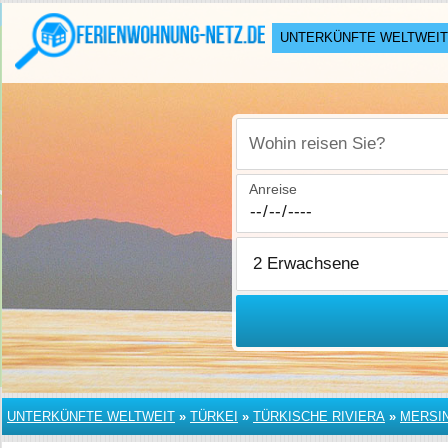
UNTERKÜNFTE WELTWEIT
Wohin reisen Sie?
Anreise
UNTERKÜNFTE WELTWEIT
»
TÜRKEI
»
TÜRKISCHE RIVIERA
»
MERSI