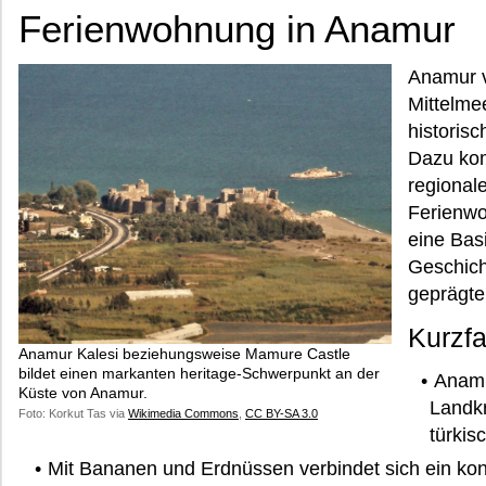
Ferienwohnung in Anamur
Anamur v
Mittelme
historis
Dazu ko
regional
Ferienwo
eine Bas
Geschich
geprägte
Kurzf
Anamur Kalesi beziehungsweise Mamure Castle
bildet einen markanten heritage-Schwerpunkt an der
Anamu
Küste von Anamur.
Landkr
Foto: Korkut Tas via
Wikimedia Commons
,
CC BY-SA 3.0
türkis
Mit Bananen und Erdnüssen verbindet sich ein kon