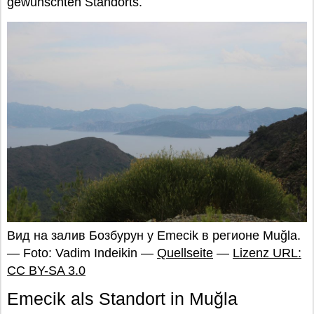
gewünschten Standorts.
Вид на залив Бозбурун у Emecik в регионе Muğla.
— Foto: Vadim Indeikin —
Quellseite
—
Lizenz URL:
CC BY-SA 3.0
Emecik als Standort in Muğla