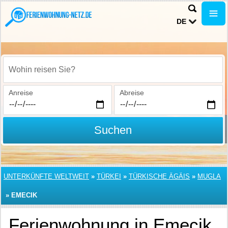
DE
Wohin reisen Sie?
Anreise
Abreise
Suchen
UNTERKÜNFTE WELTWEIT
»
TÜRKEI
»
TÜRKISCHE ÄGÄIS
»
MUGLA
»
EMECIK
Ferienwohnung in Emecik