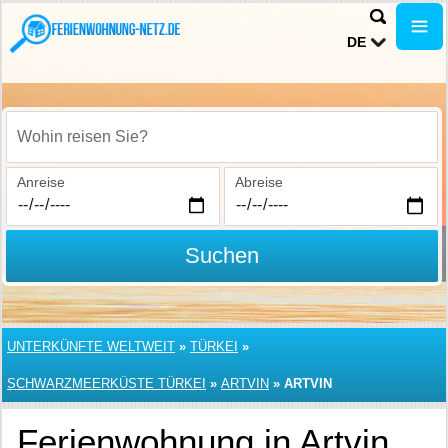
DE
Wohin reisen Sie?
Anreise
Abreise
Suchen
UNTERKÜNFTE WELTWEIT
»
TÜRKEI
»
SCHWARZMEERKÜSTE TÜRKEI
»
ARTVIN
»
ARTVIN
Ferienwohnung in Artvin