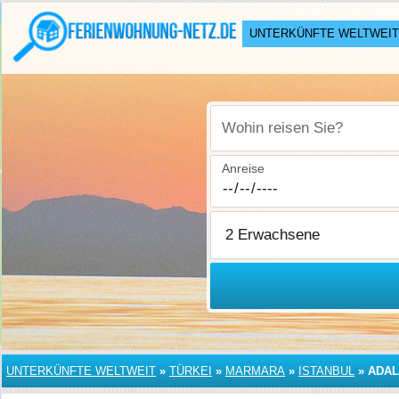
UNTERKÜNFTE WELTWEIT
Wohin reisen Sie?
Anreise
UNTERKÜNFTE WELTWEIT
»
TÜRKEI
»
MARMARA
»
ISTANBUL
»
ADA