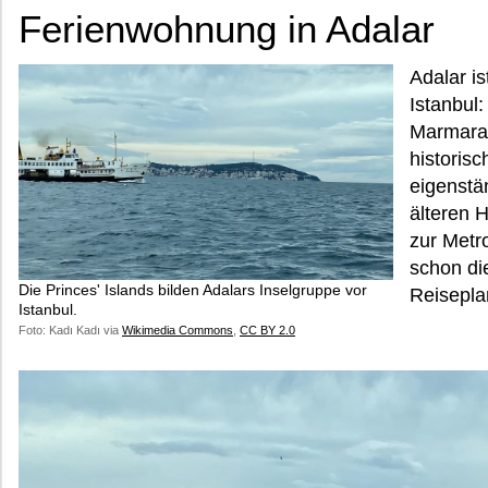
Ferienwohnung in Adalar
Adalar is
Istanbul:
Marmaram
historis
eigenstä
älteren 
zur Metro
schon di
Die Princes' Islands bilden Adalars Inselgruppe vor
Reisepla
Istanbul.
Foto: Kadı Kadı via
Wikimedia Commons
,
CC BY 2.0