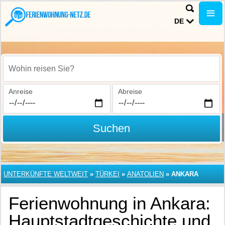
DE
Wohin reisen Sie?
Anreise
Abreise
Suchen
UNTERKÜNFTE WELTWEIT
»
TÜRKEI
»
ANATOLIEN
»
ANKARA
Ferienwohnung in Ankara:
Hauptstadtgeschichte und