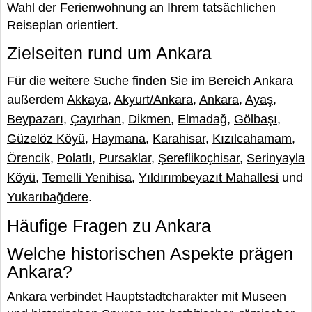
Wahl der Ferienwohnung an Ihrem tatsächlichen
Reiseplan orientiert.
Zielseiten rund um Ankara
Für die weitere Suche finden Sie im Bereich Ankara
außerdem
Akkaya
,
Akyurt/Ankara
,
Ankara
,
Ayaş
,
Beypazarı
,
Çayırhan
,
Dikmen
,
Elmadağ
,
Gölbaşı
,
Güzelöz Köyü
,
Haymana
,
Karahisar
,
Kızılcahamam
,
Örencik
,
Polatlı
,
Pursaklar
,
Şereflikoçhisar
,
Serinyayla
Köyü
,
Temelli Yenihisa
,
Yıldırımbeyazıt Mahallesi
und
Yukarıbağdere
.
Häufige Fragen zu Ankara
Welche historischen Aspekte prägen
Ankara?
Ankara verbindet Hauptstadtcharakter mit Museen