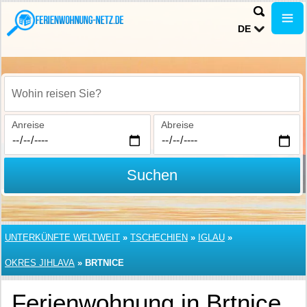
DE
Wohin reisen Sie?
Anreise
Abreise
Suchen
UNTERKÜNFTE WELTWEIT
»
TSCHECHIEN
»
IGLAU
»
OKRES JIHLAVA
»
BRTNICE
Ferienwohnung in Brtnice