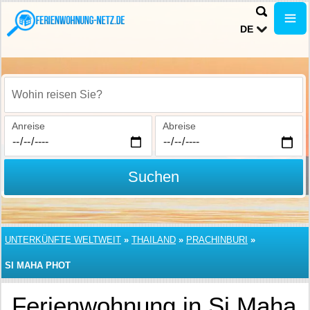
DE
Wohin reisen Sie?
Anreise
Abreise
Suchen
UNTERKÜNFTE WELTWEIT
»
THAILAND
»
PRACHINBURI
»
SI MAHA PHOT
Ferienwohnung in Si Maha