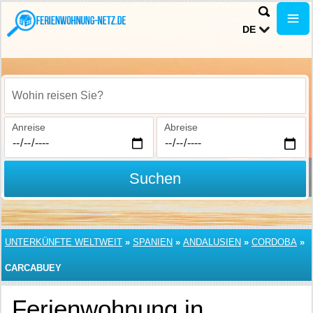
DE
Wohin reisen Sie?
Anreise
Abreise
Suchen
UNTERKÜNFTE WELTWEIT
»
SPANIEN
»
ANDALUSIEN
»
CORDOBA
»
CARCABUEY
Ferienwohnung in