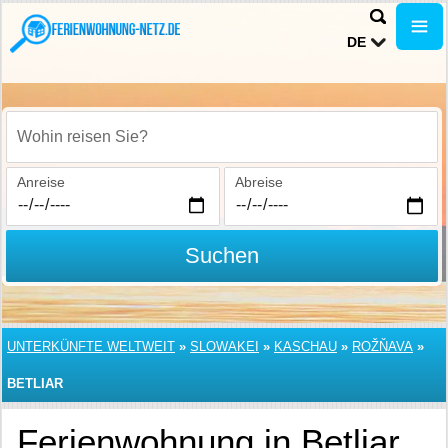
DE
Wohin reisen Sie?
Anreise
Abreise
Suchen
UNTERKÜNFTE WELTWEIT
»
SLOWAKEI
»
KASCHAU
»
ROŽŇAVA
»
BETLIAR
Ferienwohnung in Betliar