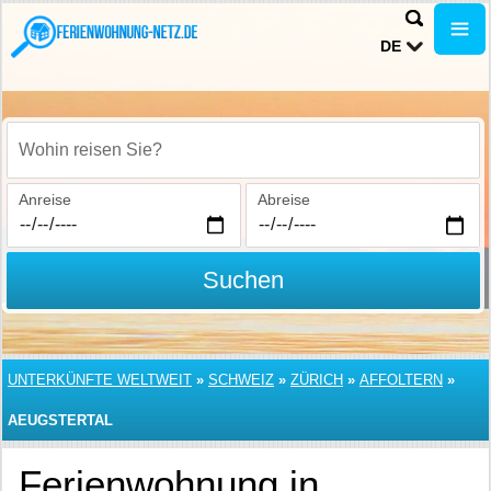
DE
Wohin reisen Sie?
Anreise
Abreise
Suchen
UNTERKÜNFTE WELTWEIT
»
SCHWEIZ
»
ZÜRICH
»
AFFOLTERN
»
AEUGSTERTAL
Ferienwohnung in