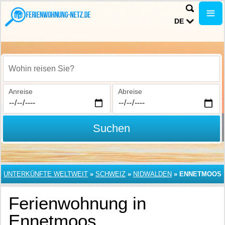
DE
Wohin reisen Sie?
Anreise
Abreise
Suchen
UNTERKÜNFTE WELTWEIT
»
SCHWEIZ
»
NIDWALDEN
»
ENNETMOOS
Ferienwohnung in
Ennetmoos