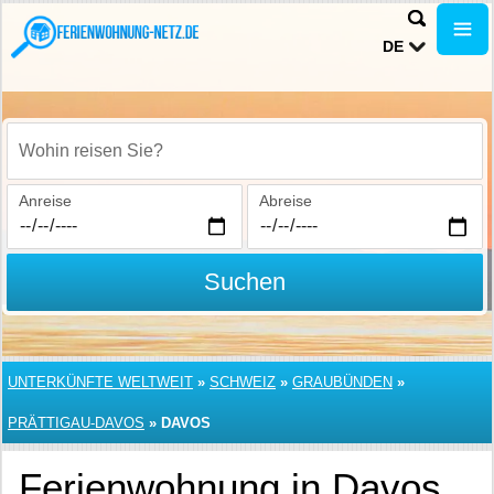
DE
Wohin reisen Sie?
Anreise
Abreise
Suchen
UNTERKÜNFTE WELTWEIT
»
SCHWEIZ
»
GRAUBÜNDEN
»
PRÄTTIGAU-DAVOS
»
DAVOS
Ferienwohnung in Davos