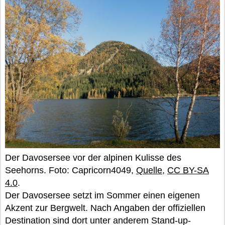
Der Davosersee vor der alpinen Kulisse des
Seehorns. Foto: Capricorn4049,
Quelle
,
CC BY-SA
4.0
.
Der Davosersee setzt im Sommer einen eigenen
Akzent zur Bergwelt. Nach Angaben der offiziellen
Destination sind dort unter anderem Stand-up-