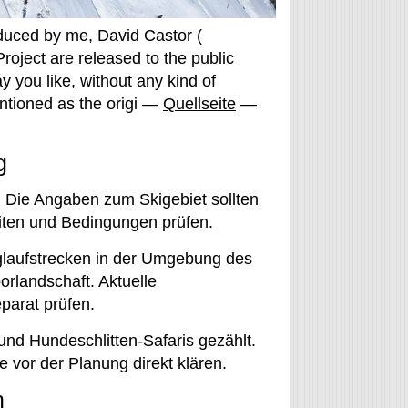
duced by me, David Castor (
Project are released to the public
y you like, without any kind of
mentioned as the origi —
Quellseite
—
g
. Die Angaben zum Skigebiet sollten
zeiten und Bedingungen prüfen.
glaufstrecken in der Umgebung des
rlandschaft. Aktuelle
parat prüfen.
d Hundeschlitten-Safaris gezählt.
ie vor der Planung direkt klären.
h