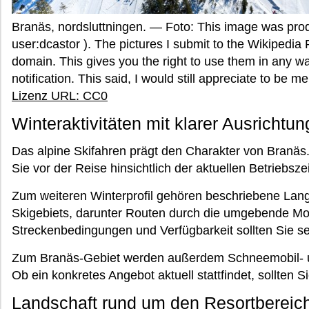
Branäs, nordsluttningen. — Foto: This image was pro
user:dcastor ). The pictures I submit to the Wikipedia 
domain. This gives you the right to use them in any wa
notification. This said, I would still appreciate to be 
Lizenz URL: CC0
Winteraktivitäten mit klarer Ausrichtun
Das alpine Skifahren prägt den Charakter von Branäs
Sie vor der Reise hinsichtlich der aktuellen Betriebs
Zum weiteren Winterprofil gehören beschriebene Lan
Skigebiets, darunter Routen durch die umgebende Moo
Streckenbedingungen und Verfügbarkeit sollten Sie se
Zum Branäs-Gebiet werden außerdem Schneemobil- un
Ob ein konkretes Angebot aktuell stattfindet, sollten S
Landschaft rund um den Resortbereic