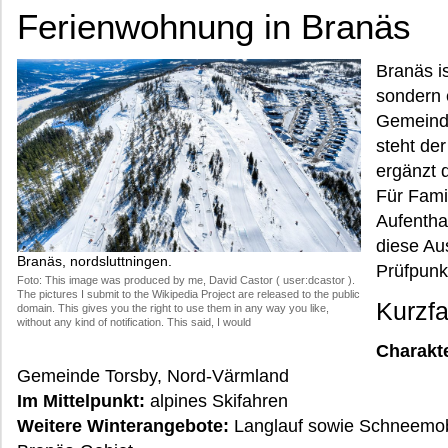
Ferienwohnung in Branäs
Branäs is
sondern e
Gemeinde
steht de
ergänzt d
Für Fami
Aufenthal
diese Aus
Branäs, nordsluttningen.
Prüfpunk
Foto: This image was produced by me, David Castor ( user:dcastor ).
The pictures I submit to the Wikipedia Project are released to the public
Kurzf
domain. This gives you the right to use them in any way you like,
without any kind of notification. This said, I would
Charakte
Gemeinde Torsby, Nord-Värmland
Im Mittelpunkt:
alpines Skifahren
Weitere Winterangebote:
Langlauf sowie Schneemobi