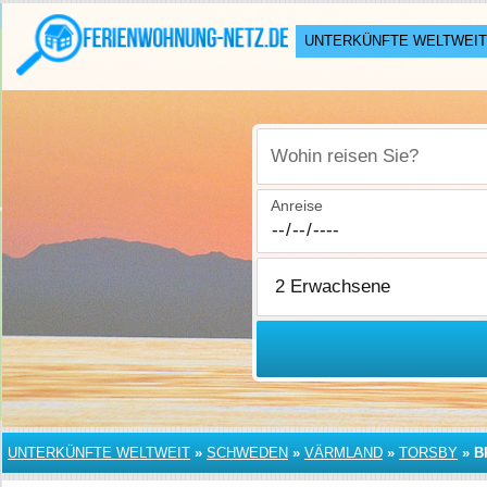
UNTERKÜNFTE WELTWEIT
Wohin reisen Sie?
Anreise
UNTERKÜNFTE WELTWEIT
»
SCHWEDEN
»
VÄRMLAND
»
TORSBY
»
B