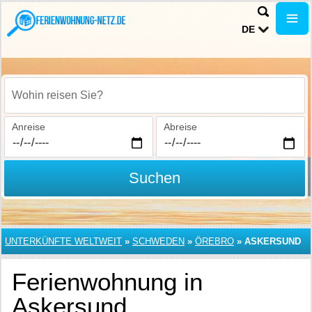
DE
Wohin reisen Sie?
Anreise
Abreise
Suchen
UNTERKÜNFTE WELTWEIT
»
SCHWEDEN
»
ÖREBRO
»
ASKERSUND
Ferienwohnung in
Askersund