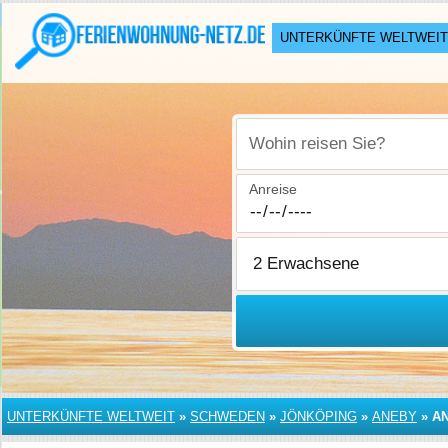
UNTERKÜNFTE WELTWEIT
Wohin reisen Sie?
Anreise
UNTERKÜNFTE WELTWEIT
»
SCHWEDEN
»
JÖNKÖPING
»
ANEBY
»
A