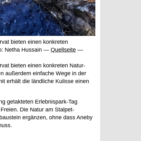
rvat bieten einen konkreten
to: Netha Hussain —
Quellseite
—
vat bieten einen konkreten Natur-
en außerdem einfache Wege in der
t erhält die ländliche Kulisse einen
eng getakteten Erlebnispark-Tag
reien. Die Natur am Stalpet-
rbaustein ergänzen, ohne dass Aneby
muss.
g