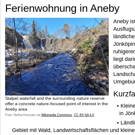
Ferienwohnung in Aneby
Aneby ist
Ausflugs
ländlich
Jönköpin
ruhigere
liegt dar
überscha
Landscha
Umgebu
Kurzf
Stalpet waterfall and the surrounding nature reserve
offer a concrete nature-focused point of interest in the
Klein
Aneby area.
in Jö
Foto: Netha Hussain via
Wikimedia Commons
,
CC BY-SA 4.0
Ländl
Gebiet mit Wald, Landwirtschaftsflächen und klein