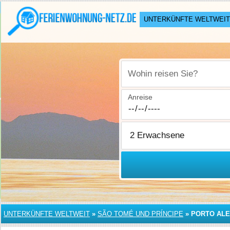
UNTERKÜNFTE WELTWEIT
Wohin reisen Sie?
Anreise
UNTERKÜNFTE WELTWEIT
»
SÃO TOMÉ UND PRÍNCIPE
»
PORTO AL