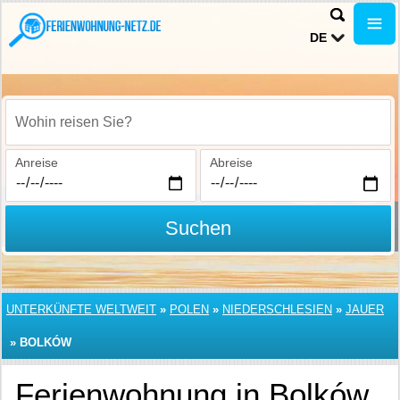
DE
Wohin reisen Sie?
Anreise
Abreise
Suchen
UNTERKÜNFTE WELTWEIT
»
POLEN
»
NIEDERSCHLESIEN
»
JAUER
»
BOLKÓW
Ferienwohnung in Bolków