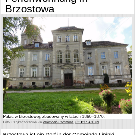
Brzostowa
Pałac w Brzostowej, zbudowany w latach 1860–1870.
Foto: Czajkaczechowa via
Wikimedia Commons
,
CC BY-SA 3.0 pl
Brzostowa ist ein Dorf in der Gemeinde Lipinki