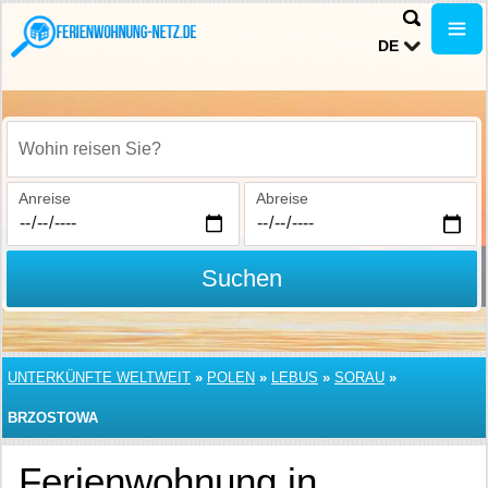
DE
Wohin reisen Sie?
Anreise
Abreise
Suchen
UNTERKÜNFTE WELTWEIT
»
POLEN
»
LEBUS
»
SORAU
»
BRZOSTOWA
Ferienwohnung in