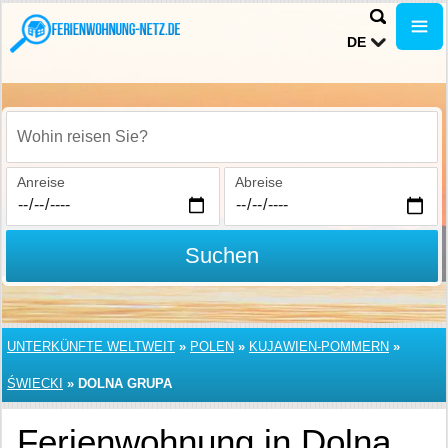
DE
Wohin reisen Sie?
Anreise
Abreise
Suchen
UNTERKÜNFTE WELTWEIT
»
POLEN
»
KUJAWIEN-POMMERN
»
ŚWIECKI
»
DOLNA GRUPA
Ferienwohnung in Dolna