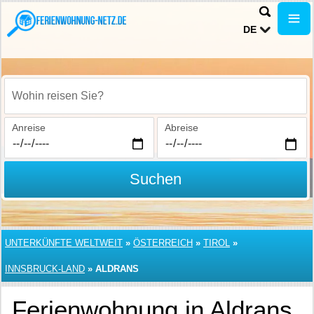
DE
Wohin reisen Sie?
Anreise
Abreise
Suchen
UNTERKÜNFTE WELTWEIT
»
ÖSTERREICH
»
TIROL
»
INNSBRUCK-LAND
»
ALDRANS
Ferienwohnung in Aldrans