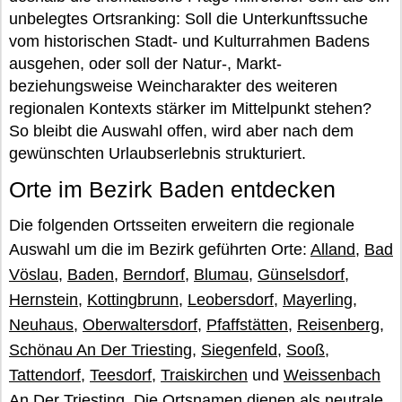
unbelegtes Ortsranking: Soll die Unterkunftssuche
vom historischen Stadt- und Kulturrahmen Badens
ausgehen, oder soll der Natur-, Markt-
beziehungsweise Weincharakter des weiteren
regionalen Kontexts stärker im Mittelpunkt stehen?
So bleibt die Auswahl offen, wird aber nach dem
gewünschten Urlaubserlebnis strukturiert.
Orte im Bezirk Baden entdecken
Die folgenden Ortsseiten erweitern die regionale
Auswahl um die im Bezirk geführten Orte:
Alland
,
Bad
Vöslau
,
Baden
,
Berndorf
,
Blumau
,
Günselsdorf
,
Hernstein
,
Kottingbrunn
,
Leobersdorf
,
Mayerling
,
Neuhaus
,
Oberwaltersdorf
,
Pfaffstätten
,
Reisenberg
,
Schönau An Der Triesting
,
Siegenfeld
,
Sooß
,
Tattendorf
,
Teesdorf
,
Traiskirchen
und
Weissenbach
An Der Triesting
. Die Ortsnamen dienen als neutrale