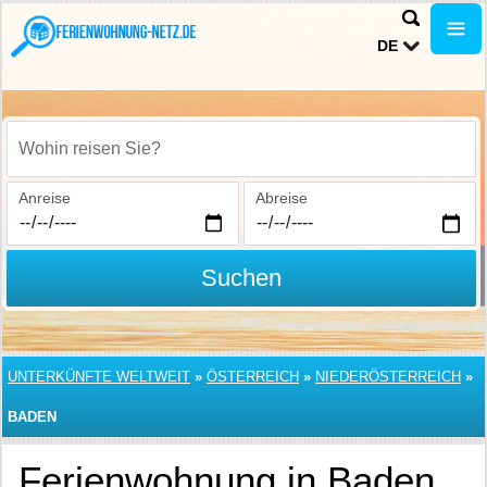
DE
Wohin reisen Sie?
Anreise
Abreise
Suchen
UNTERKÜNFTE WELTWEIT
»
ÖSTERREICH
»
NIEDERÖSTERREICH
»
BADEN
Ferienwohnung in Baden