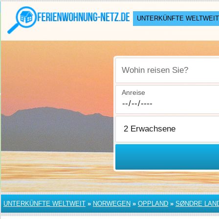
UNTERKÜNFTE WELTWEIT
Wohin reisen Sie?
Anreise
UNTERKÜNFTE WELTWEIT
»
NORWEGEN
»
OPPLAND
»
SØNDRE LAN