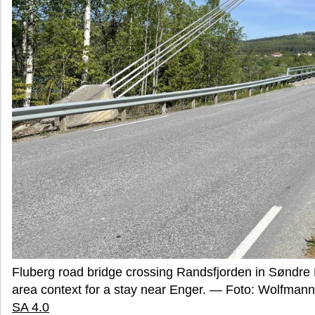
Fluberg road bridge crossing Randsfjorden in Søndre L
area context for a stay near Enger. — Foto: Wolfma
SA 4.0