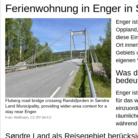
Ferienwohnung in Enger in
Enger ist
Oppland,
diese Ei
Ort inne
Gebiets u
eigenen
Was d
bedeu
Enger ist
für das 
Fluberg road bridge crossing Randsfjorden in Søndre
Land Municipality, providing wider-area context for a
einzuord
stay near Enger.
räumlich
Foto: Wolfmann, CC BY-SA 4.0
während 
Søndre Land als Reisegebiet berücksi