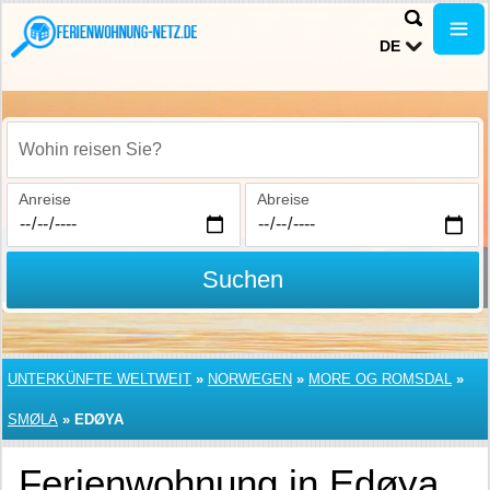
DE
Wohin reisen Sie?
Anreise
Abreise
Suchen
UNTERKÜNFTE WELTWEIT
»
NORWEGEN
»
MORE OG ROMSDAL
»
SMØLA
»
EDØYA
Ferienwohnung in Edøya