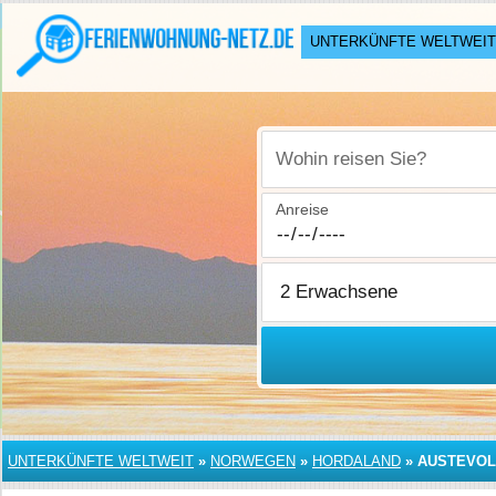
UNTERKÜNFTE WELTWEIT
Wohin reisen Sie?
Anreise
UNTERKÜNFTE WELTWEIT
»
NORWEGEN
»
HORDALAND
»
AUSTEVOL