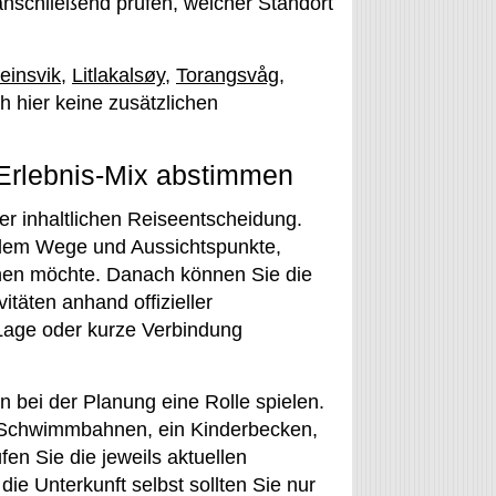
nschließend prüfen, welcher Standort
einsvik
,
Litlakalsøy
,
Torangsvåg
,
ch hier keine zusätzlichen
 Erlebnis-Mix abstimmen
ner inhaltlichen Reiseentscheidung.
allem Wege und Aussichtspunkte,
anen möchte. Danach können Sie die
itäten anhand offizieller
e Lage oder kurze Verbindung
bei der Planung eine Rolle spielen.
 Schwimmbahnen, ein Kinderbecken,
en Sie die jeweils aktuellen
ie Unterkunft selbst sollten Sie nur