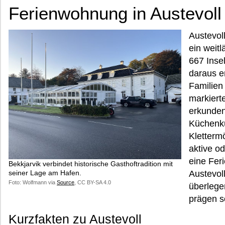
Ferienwohnung in Austevoll
Austevoll
ein weitl
667 Inse
daraus e
Familien
markiert
erkunden
Küchenku
Klettermö
aktive o
eine Fer
Bekkjarvik verbindet historische Gasthoftradition mit
seiner Lage am Hafen.
Austevoll
Foto: Wolfmann via
Source
, CC BY-SA 4.0
überlege
prägen s
Kurzfakten zu Austevoll