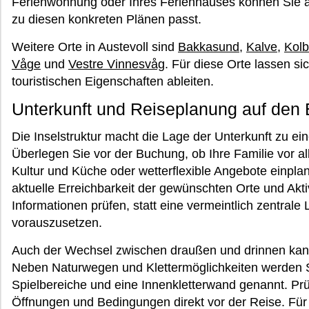
Ferienwohnung oder Ihres Ferienhauses können Sie a
zu diesen konkreten Plänen passt.
Weitere Orte in Austevoll sind
Bakkasund
,
Kalve
,
Kolb
Våge
und
Vestre Vinnesvåg
. Für diese Orte lassen si
touristischen Eigenschaften ableiten.
Unterkunft und Reiseplanung auf den
Die Inselstruktur macht die Lage der Unterkunft zu ei
Überlegen Sie vor der Buchung, ob Ihre Familie vor 
Kultur und Küche oder wetterflexible Angebote einpl
aktuelle Erreichbarkeit der gewünschten Orte und Aktiv
Informationen prüfen, statt eine vermeintlich zentral
vorauszusetzen.
Auch der Wechsel zwischen draußen und drinnen kann 
Neben Naturwegen und Klettermöglichkeiten werden
Spielbereiche und eine Innenkletterwand genannt. Prüf
Öffnungen und Bedingungen direkt vor der Reise. Für d