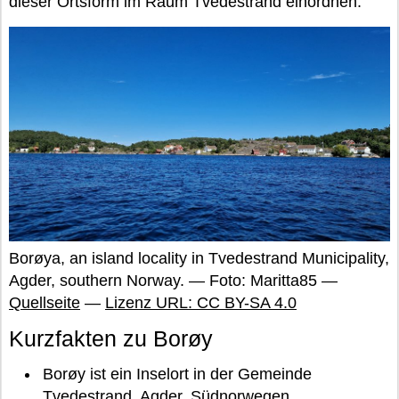
dieser Ortsform im Raum Tvedestrand einordnen.
Borøya, an island locality in Tvedestrand Municipality,
Agder, southern Norway. — Foto: Maritta85 —
Quellseite
—
Lizenz URL: CC BY-SA 4.0
Kurzfakten zu Borøy
Borøy ist ein Inselort in der Gemeinde
Tvedestrand, Agder, Südnorwegen.