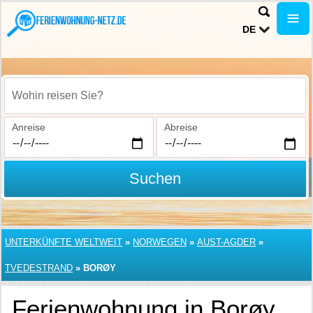
DE
Wohin reisen Sie?
Anreise
Abreise
Suchen
UNTERKÜNFTE WELTWEIT
»
NORWEGEN
»
AUST-AGDER
»
TVEDESTRAND
»
BORØY
Ferienwohnung in Borøy