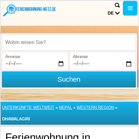
DE
Wohin reisen Sie?
Anreise
Abreise
Suchen
UNTERKÜNFTE WELTWEIT
»
NEPAL
»
WESTERN REGION
»
DHAWALAGIRI
Ferienwohnung in