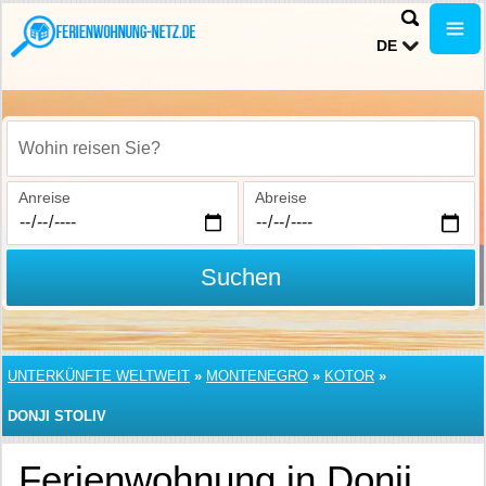
DE
Wohin reisen Sie?
Anreise
Abreise
Suchen
UNTERKÜNFTE WELTWEIT
»
MONTENEGRO
»
KOTOR
»
DONJI STOLIV
Ferienwohnung in Donji