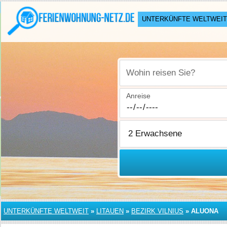
UNTERKÜNFTE WELTWEIT
Wohin reisen Sie?
Anreise
UNTERKÜNFTE WELTWEIT
»
LITAUEN
»
BEZIRK VILNIUS
»
ALUONA