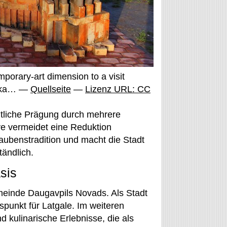
orary-art dimension to a visit
imka… —
Quellseite
—
Lizenz URL: CC
htliche Prägung durch mehrere
ve vermeidet eine Reduktion
laubenstradition und macht die Stadt
tändlich.
sis
meinde Daugavpils Novads. Als Stadt
gspunkt für Latgale. Im weiteren
 kulinarische Erlebnisse, die als