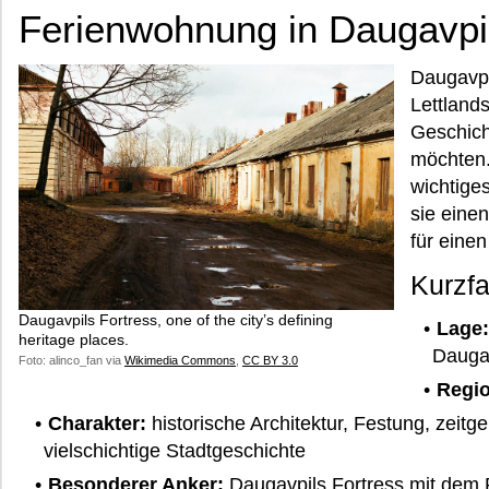
Ferienwohnung in Daugavpi
Daugavpi
Lettland
Geschich
möchten.
wichtiges
sie eine
für einen
Kurzfa
Daugavpils Fortress, one of the city’s defining
Lage:
heritage places.
Dauga
Foto: alinco_fan via
Wikimedia Commons
,
CC BY 3.0
Regio
Charakter:
historische Architektur, Festung, zeit
vielschichtige Stadtgeschichte
Besonderer Anker:
Daugavpils Fortress mit dem