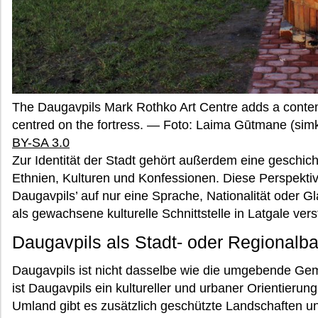
The Daugavpils Mark Rothko Art Centre adds a contemp
centred on the fortress. — Foto: Laima Gūtmane (s
BY-SA 3.0
Zur Identität der Stadt gehört außerdem eine geschic
Ethnien, Kulturen und Konfessionen. Diese Perspekti
Daugavpils’ auf nur eine Sprache, Nationalität oder G
als gewachsene kulturelle Schnittstelle in Latgale vers
Daugavpils als Stadt- oder Regionalba
Daugavpils ist nicht dasselbe wie die umgebende Ge
ist Daugavpils ein kultureller und urbaner Orientierun
Umland gibt es zusätzlich geschützte Landschaften und