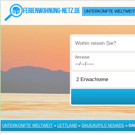
UNTERKÜNFTE WELTWEIT
Wohin reisen Sie?
Anreise
UNTERKÜNFTE WELTWEIT
»
LETTLAND
»
DAUGAVPILS NOVADS
»
DA