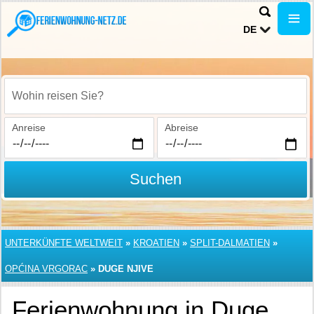
DE
Wohin reisen Sie?
Anreise
Abreise
Suchen
UNTERKÜNFTE WELTWEIT
»
KROATIEN
»
SPLIT-DALMATIEN
»
OPĆINA VRGORAC
»
DUGE NJIVE
Ferienwohnung in Duge