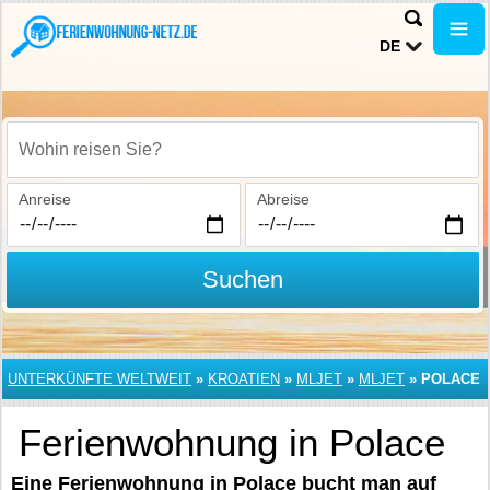
DE
Wohin reisen Sie?
Anreise
Abreise
Suchen
UNTERKÜNFTE WELTWEIT
»
KROATIEN
»
MLJET
»
MLJET
»
POLACE
Ferienwohnung in Polace
Eine Ferienwohnung in Polace bucht man auf