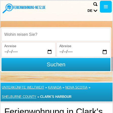
DE
Wohin reisen Sie?
Anreise
Abreise
Suchen
UNTERKÜNFTE WELTWEIT
»
KANADA
»
NOVA SCOTIA
»
SHELBURNE COUNTY
»
CLARK'S HARBOUR
Ferienwohnung in Clark's