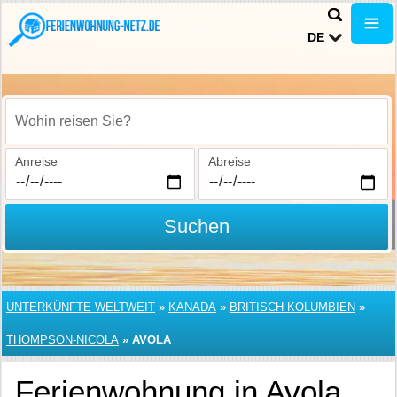
DE
Wohin reisen Sie?
Anreise
Abreise
Suchen
UNTERKÜNFTE WELTWEIT
»
KANADA
»
BRITISCH KOLUMBIEN
»
THOMPSON-NICOLA
»
AVOLA
Ferienwohnung in Avola