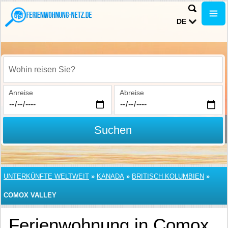
DE
Wohin reisen Sie?
Anreise
Abreise
Suchen
UNTERKÜNFTE WELTWEIT
»
KANADA
»
BRITISCH KOLUMBIEN
»
COMOX VALLEY
Ferienwohnung in Comox